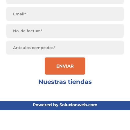
ENVIAR
1win turkey
luckyjet
pin up kz
1 win kz
aviator
Nuestras tiendas
Powered by
Solucionweb.com